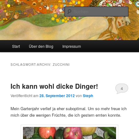
Zum
Zum
Stricken, Nähen und alles was man selber machen kann
primären
sekundären
Such
Inhalt
Inhalt
springen
springen
meinzigartig
Hauptmenü
Start
Über den Blog
Impressum
SCHLAGWORT-ARCHIV:
ZUCCHINI
Ich kann wohl dicke Dinger!
4
Veröffentlicht am
28. September 2012
von
Steph
Mein Gartenjahr verlief ja eher suboptimal. Um so mehr freue ich
mich über die wenigen Früchte, die ich gestern ernten konnte.