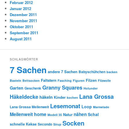
Februar 2012
Januar 2012
Dezember 2011
November 2011
Oktober 2011
September 2011
August 2011
SCHLAGWÖRTER
7 Sachen
andere 7 Sachen
Babyschühchen
backen
Faltstern
Filzen
Basteln
Bettsocken
Fasching
Figuren
Filzwolle
Granny Squares
Garten
Geschenk
Holunder
Lana Grossa
Häkeldecke
häkeln
Kinder
kochen
Lesemonat
Loop
Lana Grossa Meilenweit
Marmelade
Meilenweit home
nähen
Schal
Natur
Modell 35
Socken
schnelle Kekse
Secondo
Sirup