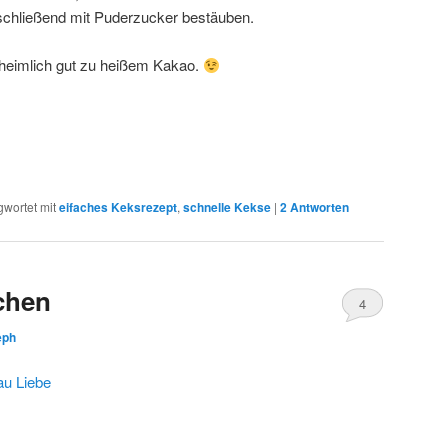
schließend mit Puderzucker bestäuben.
unheimlich gut zu heißem Kakao.
gwortet mit
eifaches Keksrezept
,
schnelle Kekse
|
2
Antworten
chen
4
eph
au Liebe