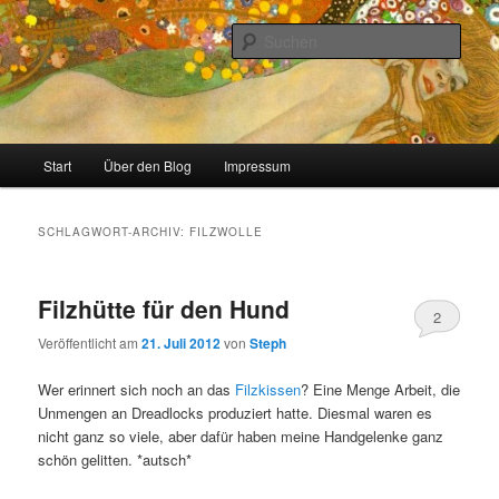
Zum
Zum
Stricken, Nähen und alles was man selber machen kann
primären
sekundären
Such
Inhalt
Inhalt
springen
springen
meinzigartig
Hauptmenü
Start
Über den Blog
Impressum
SCHLAGWORT-ARCHIV:
FILZWOLLE
Filzhütte für den Hund
2
Veröffentlicht am
21. Juli 2012
von
Steph
Wer erinnert sich noch an das
Filzkissen
? Eine Menge Arbeit, die
Unmengen an Dreadlocks produziert hatte. Diesmal waren es
nicht ganz so viele, aber dafür haben meine Handgelenke ganz
schön gelitten. *autsch*