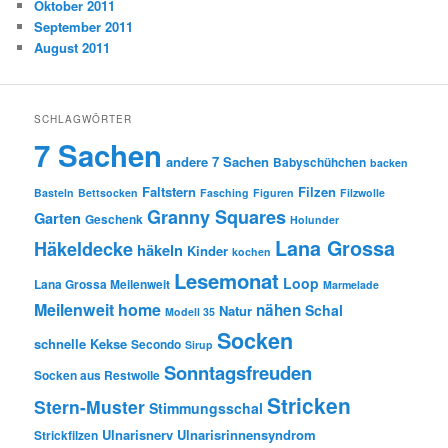
Oktober 2011
September 2011
August 2011
SCHLAGWÖRTER
7 Sachen
andere 7 Sachen
Babyschühchen
backen
Faltstern
Filzen
Basteln
Bettsocken
Fasching
Figuren
Filzwolle
Granny Squares
Garten
Geschenk
Holunder
Lana Grossa
Häkeldecke
häkeln
Kinder
kochen
Lesemonat
Loop
Lana Grossa Meilenweit
Marmelade
Meilenweit home
nähen
Schal
Natur
Modell 35
Socken
schnelle Kekse
Secondo
Sirup
Sonntagsfreuden
Socken aus Restwolle
Stricken
Stern-Muster
Stimmungsschal
Ulnarisnerv
Ulnarisrinnensyndrom
Strickfilzen