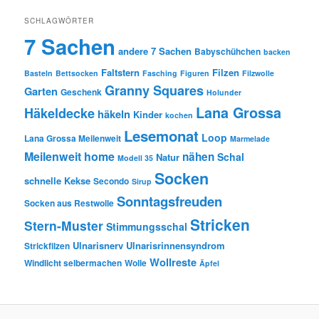
SCHLAGWÖRTER
7 Sachen
andere 7 Sachen
Babyschühchen
backen
Faltstern
Filzen
Basteln
Bettsocken
Fasching
Figuren
Filzwolle
Granny Squares
Garten
Geschenk
Holunder
Lana Grossa
Häkeldecke
häkeln
Kinder
kochen
Lesemonat
Loop
Lana Grossa Meilenweit
Marmelade
Meilenweit home
nähen
Schal
Natur
Modell 35
Socken
schnelle Kekse
Secondo
Sirup
Sonntagsfreuden
Socken aus Restwolle
Stricken
Stern-Muster
Stimmungsschal
Ulnarisnerv
Ulnarisrinnensyndrom
Strickfilzen
Wollreste
Windlicht selbermachen
Wolle
Äpfel