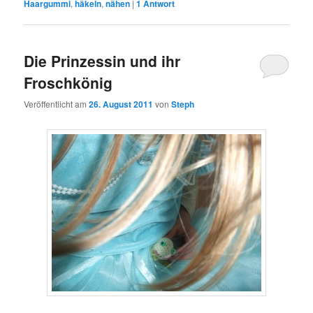
Haargummi
,
häkeln
,
nähen
|
1
Antwort
Die Prinzessin und ihr
Froschkönig
Veröffentlicht am
26. August 2011
von
Steph