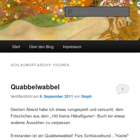
Zum
Zum
Stricken, Nähen und alles was man selber machen kann
primären
sekundären
Such
Inhalt
Inhalt
springen
springen
meinzigartig
Hauptmenü
Start
Über den Blog
Impressum
SCHLAGWORT-ARCHIV:
FIGUREN
Quabbelwabbel
1
Veröffentlicht am
9. September 2011
von
Steph
Gestern Abend habe ich etwas rumgespielt und versucht, dem
Fröschchen aus dem „100 kleine Häkelfiguren“- Buch ein etwas
anderes Aussehen zu verpassen.
Entstanden ist ein Quabbelwabbel! Fürs Schlüsselbund…*hüstel*