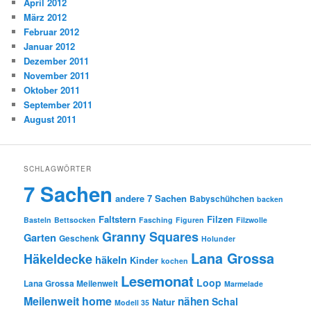
April 2012
März 2012
Februar 2012
Januar 2012
Dezember 2011
November 2011
Oktober 2011
September 2011
August 2011
SCHLAGWÖRTER
7 Sachen
andere 7 Sachen
Babyschühchen
backen
Faltstern
Filzen
Basteln
Bettsocken
Fasching
Figuren
Filzwolle
Granny Squares
Garten
Geschenk
Holunder
Lana Grossa
Häkeldecke
häkeln
Kinder
kochen
Lesemonat
Loop
Lana Grossa Meilenweit
Marmelade
Meilenweit home
nähen
Schal
Natur
Modell 35