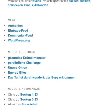
Veröffentlicht unter
Küche
|
Verschlagwortet mit
backen
,
rosinen
,
schnecken
,
zimt
|
2
Antworten
META
Anmelden
Eintrags-Feed
Kommentar-Feed
WordPress.org
NEUESTE BEITRÄGE
gesundes Krümelmonster
persönliche Challenge
Umme Ohren
Energy Bites
Das Tal ist durchwandert, der Berg erklommen
NEUESTE KOMMENTARE
Chris
zu
Socken 4.13
Chris
zu
Socken 3.13
Alison
zu
Sie wächst…