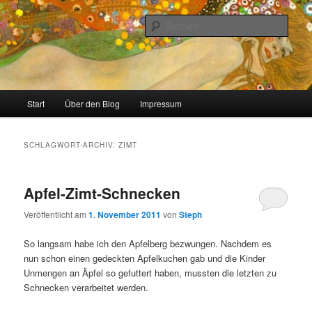
Zum
Zum
Stricken, Nähen und alles was man selber machen kann
primären
sekundären
Such
Inhalt
Inhalt
springen
springen
meinzigartig
Hauptmenü
Start
Über den Blog
Impressum
SCHLAGWORT-ARCHIV:
ZIMT
Apfel-Zimt-Schnecken
Veröffentlicht am
1. November 2011
von
Steph
So langsam habe ich den Apfelberg bezwungen. Nachdem es
nun schon einen gedeckten Apfelkuchen gab und die Kinder
Unmengen an Äpfel so gefuttert haben, mussten die letzten zu
Schnecken verarbeitet werden.