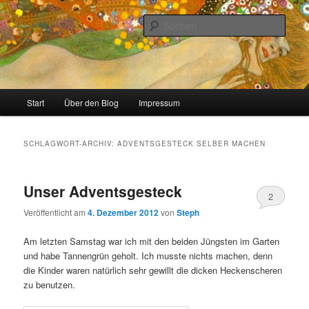
Zum
Zum
Stricken, Nähen und alles was man selber machen kann
primären
sekundären
Such
Inhalt
Inhalt
springen
springen
meinzigartig
Hauptmenü
Start
Über den Blog
Impressum
SCHLAGWORT-ARCHIV:
ADVENTSGESTECK SELBER MACHEN
Unser Adventsgesteck
2
Veröffentlicht am
4. Dezember 2012
von
Steph
Am letzten Samstag war ich mit den beiden Jüngsten im Garten
und habe Tannengrün geholt. Ich musste nichts machen, denn
die Kinder waren natürlich sehr gewillt die dicken Heckenscheren
zu benutzen.