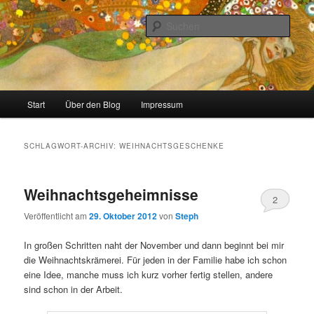
Zum
Zum
Stricken, Nähen und alles was man selber machen kann
primären
sekundären
Such
Inhalt
Inhalt
springen
springen
meinzigartig
Hauptmenü
Start
Über den Blog
Impressum
SCHLAGWORT-ARCHIV:
WEIHNACHTSGESCHENKE
Weihnachtsgeheimnisse
2
Veröffentlicht am
29. Oktober 2012
von
Steph
In großen Schritten naht der November und dann beginnt bei mir
die Weihnachtskrämerei. Für jeden in der Familie habe ich schon
eine Idee, manche muss ich kurz vorher fertig stellen, andere
sind schon in der Arbeit.