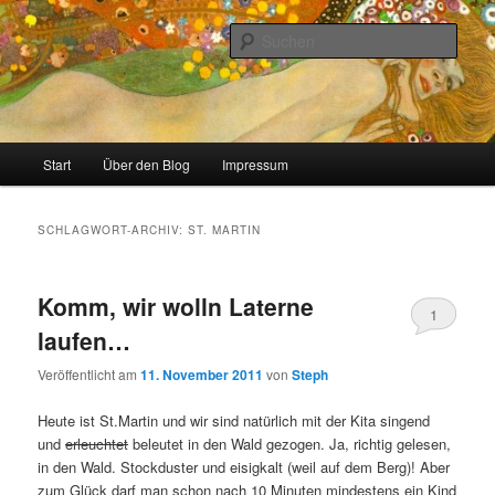
Zum
Zum
Stricken, Nähen und alles was man selber machen kann
primären
sekundären
Such
Inhalt
Inhalt
springen
springen
meinzigartig
Hauptmenü
Start
Über den Blog
Impressum
SCHLAGWORT-ARCHIV:
ST. MARTIN
Komm, wir wolln Laterne
1
laufen…
Veröffentlicht am
11. November 2011
von
Steph
Heute ist St.Martin und wir sind natürlich mit der Kita singend
und
erleuchtet
beleutet in den Wald gezogen. Ja, richtig gelesen,
in den Wald. Stockduster und eisigkalt (weil auf dem Berg)! Aber
zum Glück darf man schon nach 10 Minuten mindestens ein Kind