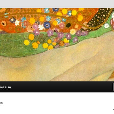
 man selber machen kann
ressum
ID