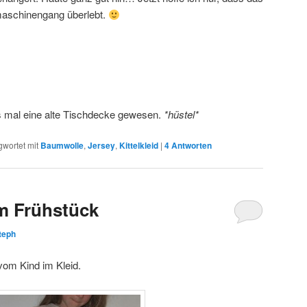
maschinengang überlebt.
ns mal eine alte Tischdecke gewesen.
*hüstel*
gwortet mit
Baumwolle
,
Jersey
,
Kittelkleid
|
4
Antworten
m Frühstück
teph
 vom Kind im Kleid.