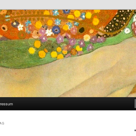
 man selber machen kann
ressum
AG