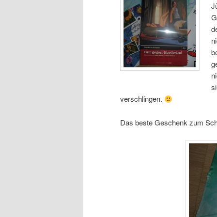
J
G
d
n
b
g
n
s
verschlingen.
Das beste Geschenk zum Schl