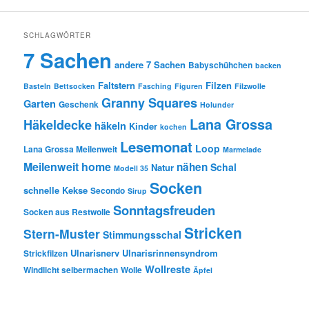
SCHLAGWÖRTER
7 Sachen
andere 7 Sachen
Babyschühchen
backen
Faltstern
Filzen
Basteln
Bettsocken
Fasching
Figuren
Filzwolle
Granny Squares
Garten
Geschenk
Holunder
Lana Grossa
Häkeldecke
häkeln
Kinder
kochen
Lesemonat
Loop
Lana Grossa Meilenweit
Marmelade
Meilenweit home
nähen
Schal
Natur
Modell 35
Socken
schnelle Kekse
Secondo
Sirup
Sonntagsfreuden
Socken aus Restwolle
Stricken
Stern-Muster
Stimmungsschal
Ulnarisnerv
Ulnarisrinnensyndrom
Strickfilzen
Wollreste
Windlicht selbermachen
Wolle
Äpfel