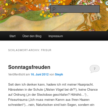
Zum
Zum
Stricken, Nähen und alles was man selber machen kann
primären
sekundären
Such
Inhalt
Inhalt
springen
springen
meinzigartig
Hauptmenü
Start
Über den Blog
Impressum
SCHLAGWORT-ARCHIV:
FRISUR
Sonntagsfreuden
7
Veröffentlicht am
16. Juni 2012
von
Steph
Seit dem ich denken kann, hadere ich mit meiner Haarpracht.
Hänseleien in der Schule („Nisten Vögel bei dir?“), keine Chance
auf Ordnung („in der Steckdose geschlafen? Höhöhö…“) ,
Friseurtrauma („Ich muss meinen Kamm aus Ihren Haaren
schneiden!“)…nein, Naturlocken sind kein Segen, sondern ein