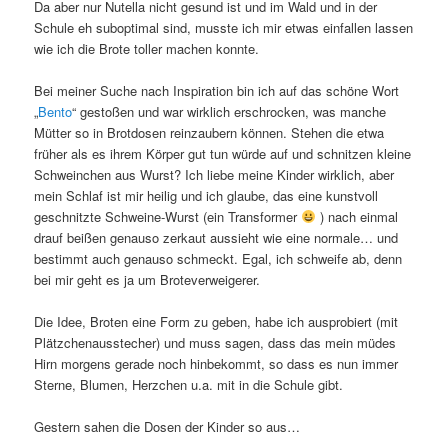
Da aber nur Nutella nicht gesund ist und im Wald und in der
Schule eh suboptimal sind, musste ich mir etwas einfallen lassen
wie ich die Brote toller machen konnte.
Bei meiner Suche nach Inspiration bin ich auf das schöne Wort
„
Bento
“ gestoßen und war wirklich erschrocken, was manche
Mütter so in Brotdosen reinzaubern können. Stehen die etwa
früher als es ihrem Körper gut tun würde auf und schnitzen kleine
Schweinchen aus Wurst? Ich liebe meine Kinder wirklich, aber
mein Schlaf ist mir heilig und ich glaube, das eine kunstvoll
geschnitzte Schweine-Wurst (ein Transformer
) nach einmal
drauf beißen genauso zerkaut aussieht wie eine normale… und
bestimmt auch genauso schmeckt. Egal, ich schweife ab, denn
bei mir geht es ja um Broteverweigerer.
Die Idee, Broten eine Form zu geben, habe ich ausprobiert (mit
Plätzchenausstecher) und muss sagen, dass das mein müdes
Hirn morgens gerade noch hinbekommt, so dass es nun immer
Sterne, Blumen, Herzchen u.a. mit in die Schule gibt.
Gestern sahen die Dosen der Kinder so aus…