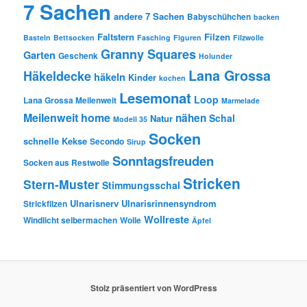
7 Sachen
andere 7 Sachen
Babyschühchen
backen
Faltstern
Filzen
Basteln
Bettsocken
Fasching
Figuren
Filzwolle
Granny Squares
Garten
Geschenk
Holunder
Lana Grossa
Häkeldecke
häkeln
Kinder
kochen
Lesemonat
Loop
Lana Grossa Meilenweit
Marmelade
Meilenweit home
nähen
Schal
Natur
Modell 35
Socken
schnelle Kekse
Secondo
Sirup
Sonntagsfreuden
Socken aus Restwolle
Stricken
Stern-Muster
Stimmungsschal
Ulnarisnerv
Ulnarisrinnensyndrom
Strickfilzen
Wollreste
Windlicht selbermachen
Wolle
Äpfel
Stolz präsentiert von WordPress