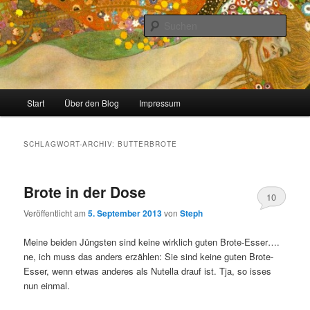
Zum
Zum
Stricken, Nähen und alles was man selber machen kann
primären
sekundären
Such
Inhalt
Inhalt
springen
springen
meinzigartig
Hauptmenü
Start
Über den Blog
Impressum
SCHLAGWORT-ARCHIV:
BUTTERBROTE
Brote in der Dose
10
Veröffentlicht am
5. September 2013
von
Steph
Meine beiden Jüngsten sind keine wirklich guten Brote-Esser….
ne, ich muss das anders erzählen: Sie sind keine guten Brote-
Esser, wenn etwas anderes als Nutella drauf ist. Tja, so isses
nun einmal.