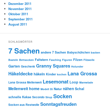
Dezember 2011
November 2011
Oktober 2011
September 2011
August 2011
SCHLAGWÖRTER
7 Sachen
andere 7 Sachen
Babyschühchen
backen
Faltstern
Filzen
Basteln
Bettsocken
Fasching
Figuren
Filzwolle
Granny Squares
Garten
Geschenk
Holunder
Lana Grossa
Häkeldecke
häkeln
Kinder
kochen
Lesemonat
Loop
Lana Grossa Meilenweit
Marmelade
Meilenweit home
nähen
Schal
Natur
Modell 35
Socken
schnelle Kekse
Secondo
Sirup
Sonntagsfreuden
Socken aus Restwolle