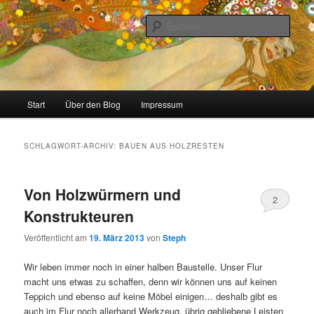
Zum
Zum
Stricken, Nähen und alles was man selber machen kann
primären
sekundären
Such
Inhalt
Inhalt
springen
springen
meinzigartig
Hauptmenü
Start
Über den Blog
Impressum
SCHLAGWORT-ARCHIV:
BAUEN AUS HOLZRESTEN
Von Holzwürmern und
2
Konstrukteuren
Veröffentlicht am
19. März 2013
von
Steph
Wir leben immer noch in einer halben Baustelle. Unser Flur
macht uns etwas zu schaffen, denn wir können uns auf keinen
Teppich und ebenso auf keine Möbel einigen… deshalb gibt es
auch im Flur noch allerhand Werkzeug, übrig gebliebene Leisten