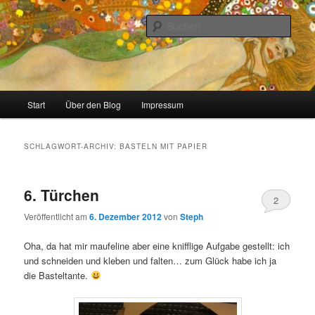
Zum
Zum
Stricken, Nähen und alles was man selber machen kann
primären
sekundären
Such
Inhalt
Inhalt
springen
springen
meinzigartig
Hauptmenü
Start
Über den Blog
Impressum
SCHLAGWORT-ARCHIV:
BASTELN MIT PAPIER
6. Türchen
2
Veröffentlicht am
6. Dezember 2012
von
Steph
Oha, da hat mir maufeline aber eine knifflige Aufgabe gestellt: ich
und schneiden und kleben und falten… zum Glück habe ich ja
die Basteltante.