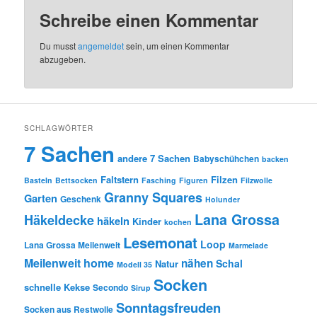
Schreibe einen Kommentar
Du musst
angemeldet
sein, um einen Kommentar
abzugeben.
SCHLAGWÖRTER
7 Sachen
andere 7 Sachen
Babyschühchen
backen
Faltstern
Filzen
Basteln
Bettsocken
Fasching
Figuren
Filzwolle
Granny Squares
Garten
Geschenk
Holunder
Lana Grossa
Häkeldecke
häkeln
Kinder
kochen
Lesemonat
Loop
Lana Grossa Meilenweit
Marmelade
Meilenweit home
nähen
Schal
Natur
Modell 35
Socken
schnelle Kekse
Secondo
Sirup
Sonntagsfreuden
Socken aus Restwolle