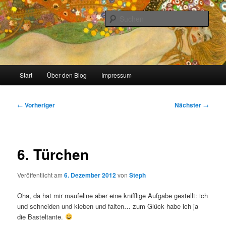
Zum
Stricken, Nähen und alles was man selber machen kann
primären
Such
Inhalt
springen
meinzigartig
Hauptmenü
Start
Über den Blog
Impressum
Beitragsnavigation
←
Vorheriger
Nächster
→
6. Türchen
Veröffentlicht am
6. Dezember 2012
von
Steph
Oha, da hat mir maufeline aber eine knifflige Aufgabe gestellt: ich
und schneiden und kleben und falten… zum Glück habe ich ja
die Basteltante.