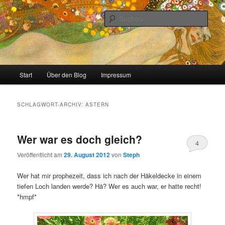
Zum
Zum
Stricken, Nähen und alles was man selber machen kann
primären
sekundären
Such
Inhalt
Inhalt
springen
springen
meinzigartig
Hauptmenü
Start
Über den Blog
Impressum
SCHLAGWORT-ARCHIV:
ASTERN
Wer war es doch gleich?
4
Veröffentlicht am
29. August 2012
von
Steph
Wer hat mir prophezeit, dass ich nach der Häkeldecke in einem
tiefen Loch landen werde? Hä? Wer es auch war, er hatte recht!
*hmpf*