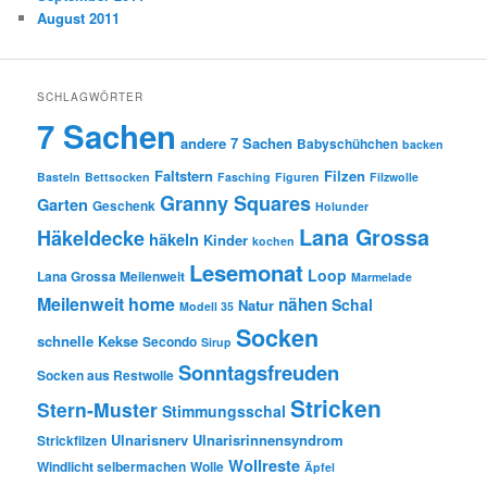
August 2011
SCHLAGWÖRTER
7 Sachen
andere 7 Sachen
Babyschühchen
backen
Faltstern
Filzen
Basteln
Bettsocken
Fasching
Figuren
Filzwolle
Granny Squares
Garten
Geschenk
Holunder
Lana Grossa
Häkeldecke
häkeln
Kinder
kochen
Lesemonat
Loop
Lana Grossa Meilenweit
Marmelade
Meilenweit home
nähen
Schal
Natur
Modell 35
Socken
schnelle Kekse
Secondo
Sirup
Sonntagsfreuden
Socken aus Restwolle
Stricken
Stern-Muster
Stimmungsschal
Ulnarisnerv
Ulnarisrinnensyndrom
Strickfilzen
Wollreste
Windlicht selbermachen
Wolle
Äpfel