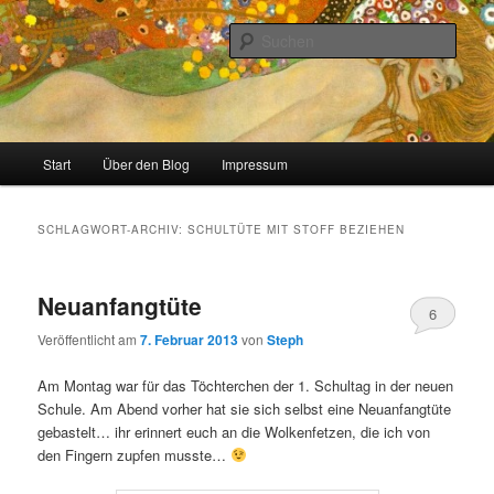
Zum
Zum
Stricken, Nähen und alles was man selber machen kann
primären
sekundären
Such
Inhalt
Inhalt
springen
springen
meinzigartig
Hauptmenü
Start
Über den Blog
Impressum
SCHLAGWORT-ARCHIV:
SCHULTÜTE MIT STOFF BEZIEHEN
Neuanfangtüte
6
Veröffentlicht am
7. Februar 2013
von
Steph
Am Montag war für das Töchterchen der 1. Schultag in der neuen
Schule. Am Abend vorher hat sie sich selbst eine Neuanfangtüte
gebastelt… ihr erinnert euch an die Wolkenfetzen, die ich von
den Fingern zupfen musste…