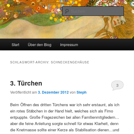
Zum
Zum
Stricken, Nähen und alles was man selber machen kann
primären
sekundären
Such
Inhalt
Inhalt
springen
springen
meinzigartig
Hauptmenü
Start
Über den Blog
Impressum
SCHLAGWORT-ARCHIV:
SCHNECKENGEHÄUSE
3. Türchen
3
Veröffentlicht am
3. Dezember 2012
von
Steph
Beim Öffnen des dritten Türchens war ich sehr erstaunt, als ich
ein rotes Stäbchen in der Hand hielt, welches sich als Fimo
entpuppte. Große Fragezeichen bei allen Familienmitgliedern…
aber die feine Anleitung sorgte schnell für etwas Klarheit, denn
die Knetmasse sollte einer Kerze als Stabilisation dienen…und