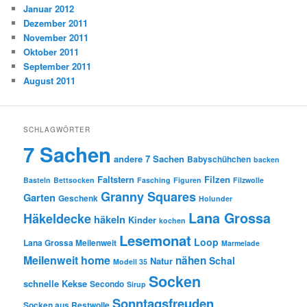
Januar 2012
Dezember 2011
November 2011
Oktober 2011
September 2011
August 2011
SCHLAGWÖRTER
7 Sachen
andere 7 Sachen
Babyschühchen
backen
Faltstern
Filzen
Basteln
Bettsocken
Fasching
Figuren
Filzwolle
Granny Squares
Garten
Geschenk
Holunder
Lana Grossa
Häkeldecke
häkeln
Kinder
kochen
Lesemonat
Loop
Lana Grossa Meilenweit
Marmelade
Meilenweit home
nähen
Schal
Natur
Modell 35
Socken
schnelle Kekse
Secondo
Sirup
Sonntagsfreuden
Socken aus Restwolle