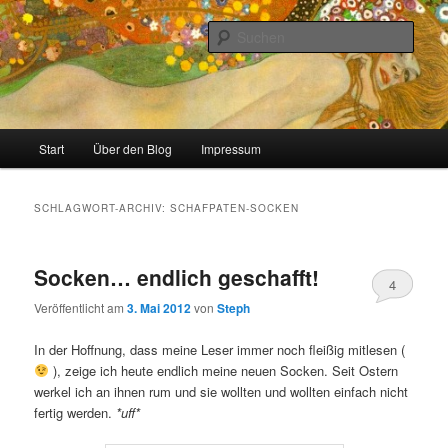
Zum
Zum
Stricken, Nähen und alles was man selber machen kann
primären
sekundären
Such
Inhalt
Inhalt
springen
springen
meinzigartig
Hauptmenü
Start
Über den Blog
Impressum
SCHLAGWORT-ARCHIV:
SCHAFPATEN-SOCKEN
Socken… endlich geschafft!
4
Veröffentlicht am
3. Mai 2012
von
Steph
In der Hoffnung, dass meine Leser immer noch fleißig mitlesen (
), zeige ich heute endlich meine neuen Socken. Seit Ostern
werkel ich an ihnen rum und sie wollten und wollten einfach nicht
fertig werden.
*uff*