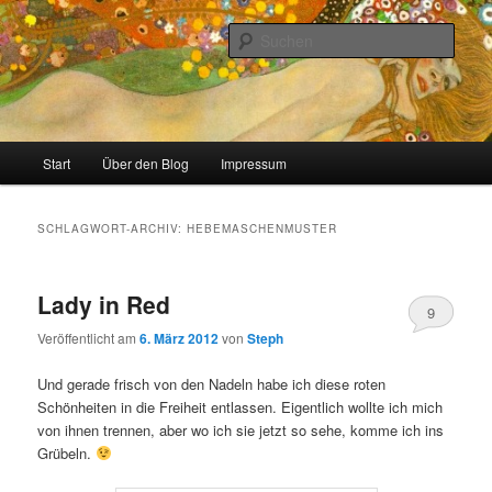
Zum
Zum
Stricken, Nähen und alles was man selber machen kann
primären
sekundären
Such
Inhalt
Inhalt
springen
springen
meinzigartig
Hauptmenü
Start
Über den Blog
Impressum
SCHLAGWORT-ARCHIV:
HEBEMASCHENMUSTER
Lady in Red
9
Veröffentlicht am
6. März 2012
von
Steph
Und gerade frisch von den Nadeln habe ich diese roten
Schönheiten in die Freiheit entlassen. Eigentlich wollte ich mich
von ihnen trennen, aber wo ich sie jetzt so sehe, komme ich ins
Grübeln.