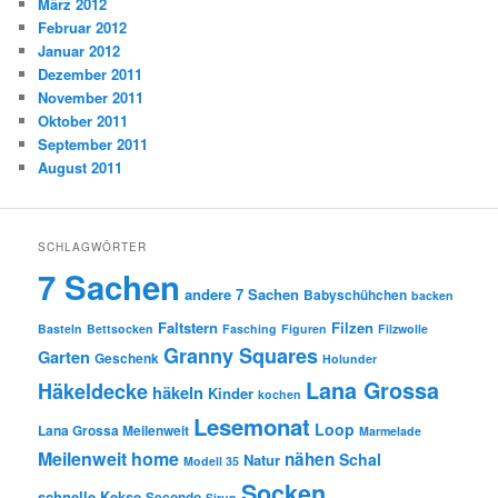
März 2012
Februar 2012
Januar 2012
Dezember 2011
November 2011
Oktober 2011
September 2011
August 2011
SCHLAGWÖRTER
7 Sachen
andere 7 Sachen
Babyschühchen
backen
Faltstern
Filzen
Basteln
Bettsocken
Fasching
Figuren
Filzwolle
Granny Squares
Garten
Geschenk
Holunder
Lana Grossa
Häkeldecke
häkeln
Kinder
kochen
Lesemonat
Loop
Lana Grossa Meilenweit
Marmelade
Meilenweit home
nähen
Schal
Natur
Modell 35
Socken
schnelle Kekse
Secondo
Sirup