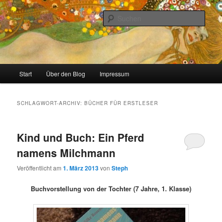
Zum
Zum
Stricken, Nähen und alles was man selber machen kann
primären
sekundären
Such
Inhalt
Inhalt
springen
springen
meinzigartig
Hauptmenü
Start
Über den Blog
Impressum
SCHLAGWORT-ARCHIV:
BÜCHER FÜR ERSTLESER
Kind und Buch: Ein Pferd
namens Milchmann
Veröffentlicht am
1. März 2013
von
Steph
Buchvorstellung von der Tochter (7 Jahre, 1. Klasse)