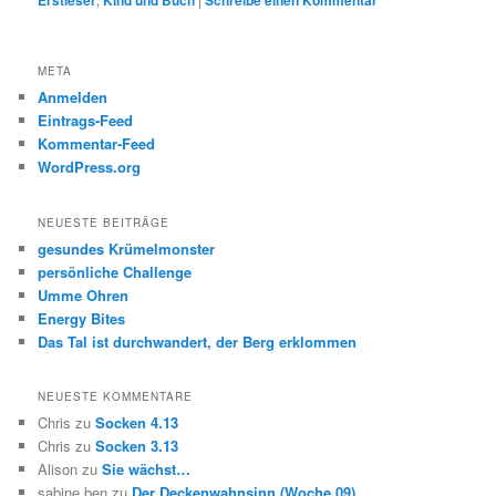
Erstleser
Kind und Buch
Schreibe einen Kommentar
META
Anmelden
Eintrags-Feed
Kommentar-Feed
WordPress.org
NEUESTE BEITRÄGE
gesundes Krümelmonster
persönliche Challenge
Umme Ohren
Energy Bites
Das Tal ist durchwandert, der Berg erklommen
NEUESTE KOMMENTARE
Chris
zu
Socken 4.13
Chris
zu
Socken 3.13
Alison
zu
Sie wächst…
sabine ben
zu
Der Deckenwahnsinn (Woche 09)