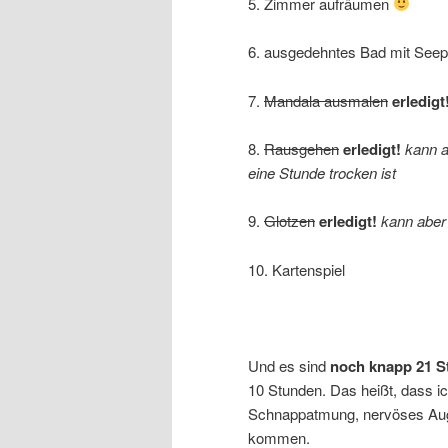
5. Zimmer aufräumen
6. ausgedehntes Bad mit Seep
7.
Mandala ausmalen
erledigt
8.
Rausgehen
erledigt!
kann a
eine Stunde trocken ist
9.
Glotzen
erledigt!
kann aber
10. Kartenspiel
Und es sind
noch knapp 21 S
10 Stunden. Das heißt, dass i
Schnappatmung, nervöses Aug
kommen.