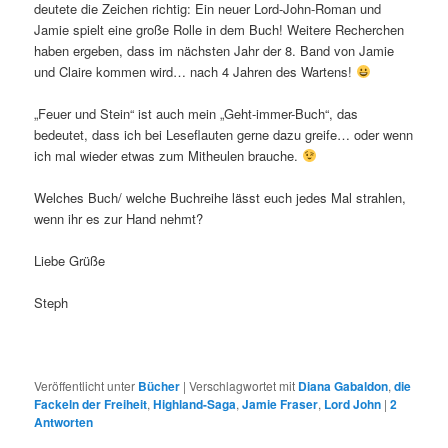
deutete die Zeichen richtig: Ein neuer Lord-John-Roman und
Jamie spielt eine große Rolle in dem Buch! Weitere Recherchen
haben ergeben, dass im nächsten Jahr der 8. Band von Jamie
und Claire kommen wird… nach 4 Jahren des Wartens!
„Feuer und Stein“ ist auch mein „Geht-immer-Buch“, das
bedeutet, dass ich bei Leseflauten gerne dazu greife… oder wenn
ich mal wieder etwas zum Mitheulen brauche.
Welches Buch/ welche Buchreihe lässt euch jedes Mal strahlen,
wenn ihr es zur Hand nehmt?
Liebe Grüße
Steph
Veröffentlicht unter
Bücher
|
Verschlagwortet mit
Diana Gabaldon
,
die
Fackeln der Freiheit
,
Highland-Saga
,
Jamie Fraser
,
Lord John
|
2
Antworten