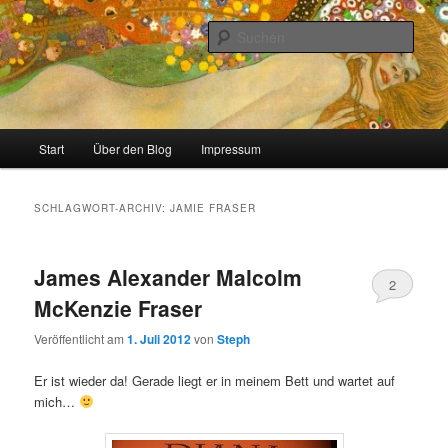
Zum
Zum
Stricken, Nähen und alles was man selber machen kann
primären
sekundären
Such
Inhalt
Inhalt
springen
springen
meinzigartig
Hauptmenü
Start
Über den Blog
Impressum
SCHLAGWORT-ARCHIV:
JAMIE FRASER
James Alexander Malcolm
2
McKenzie Fraser
Veröffentlicht am
1. Juli 2012
von
Steph
Er ist wieder da! Gerade liegt er in meinem Bett und wartet auf
mich…