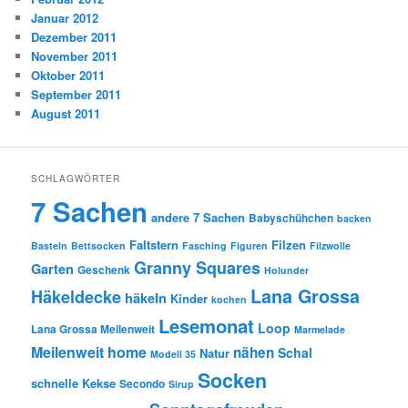
Januar 2012
Dezember 2011
November 2011
Oktober 2011
September 2011
August 2011
SCHLAGWÖRTER
7 Sachen
andere 7 Sachen
Babyschühchen
backen
Faltstern
Filzen
Basteln
Bettsocken
Fasching
Figuren
Filzwolle
Granny Squares
Garten
Geschenk
Holunder
Lana Grossa
Häkeldecke
häkeln
Kinder
kochen
Lesemonat
Loop
Lana Grossa Meilenweit
Marmelade
Meilenweit home
nähen
Schal
Natur
Modell 35
Socken
schnelle Kekse
Secondo
Sirup