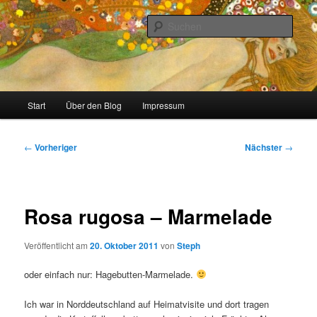
Zum
Stricken, Nähen und alles was man selber machen kann
primären
Such
Inhalt
springen
meinzigartig
Hauptmenü
Start
Über den Blog
Impressum
Beitragsnavigation
←
Vorheriger
Nächster
→
Rosa rugosa – Marmelade
Veröffentlicht am
20. Oktober 2011
von
Steph
oder einfach nur: Hagebutten-Marmelade.
Ich war in Norddeutschland auf Heimatvisite und dort tragen