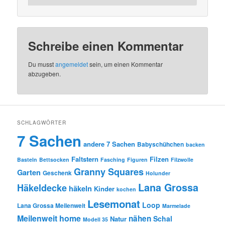
Schreibe einen Kommentar
Du musst
angemeldet
sein, um einen Kommentar
abzugeben.
SCHLAGWÖRTER
7 Sachen
andere 7 Sachen
Babyschühchen
backen
Faltstern
Filzen
Basteln
Bettsocken
Fasching
Figuren
Filzwolle
Granny Squares
Garten
Geschenk
Holunder
Lana Grossa
Häkeldecke
häkeln
Kinder
kochen
Lesemonat
Loop
Lana Grossa Meilenweit
Marmelade
Meilenweit home
nähen
Schal
Natur
Modell 35