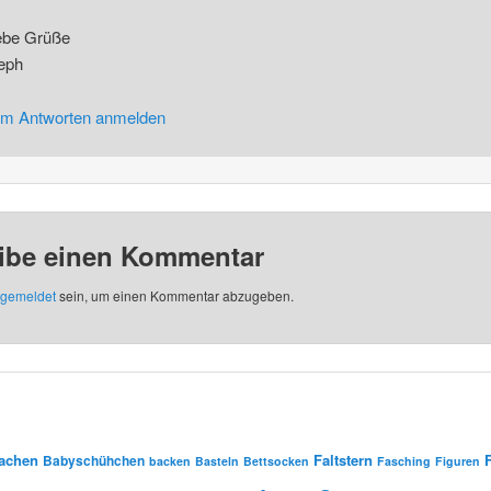
ebe Grüße
eph
m Antworten anmelden
ibe einen Kommentar
gemeldet
sein, um einen Kommentar abzugeben.
Sachen
Faltstern
Babyschühchen
backen
Basteln
Bettsocken
Fasching
Figuren