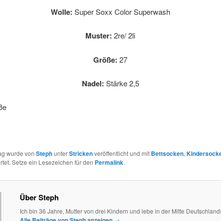
Wolle:
Super Soxx Color Superwash
Muster:
2re/ 2li
Größe:
27
Nadel:
Stärke 2,5
ße
rag wurde von
Steph
unter
Stricken
veröffentlicht und mit
Bettsocken
,
Kindersock
tet. Setze ein Lesezeichen für den
Permalink
.
Über Steph
Ich bin 36 Jahre, Mutter von drei Kindern und lebe in der Mitte Deutschland
Alle Beiträge von Steph anzeigen
→