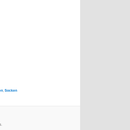
en
,
Socken
s.