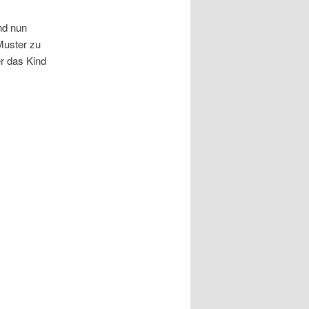
nd nun
Muster zu
er das Kind