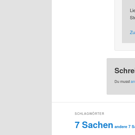
Li
St
Zu
Schre
Du musst
an
SCHLAGWÖRTER
7 Sachen
andere 7 