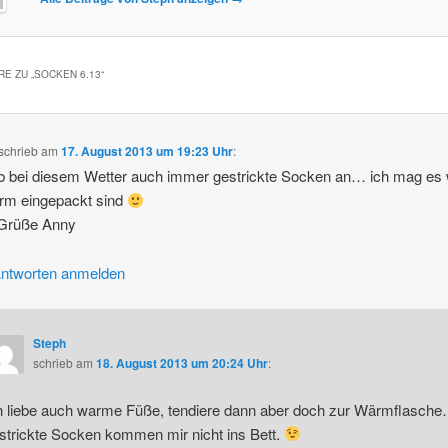
E ZU „
SOCKEN 6.13
“
schrieb
am
17. August 2013 um 19:23 Uhr
:
b bei diesem Wetter auch immer gestrickte Socken an… ich mag es
rm eingepackt sind
 Grüße Anny
ntworten anmelden
Steph
schrieb
am
18. August 2013 um 20:24 Uhr
:
h liebe auch warme Füße, tendiere dann aber doch zur Wärmflasch
strickte Socken kommen mir nicht ins Bett.