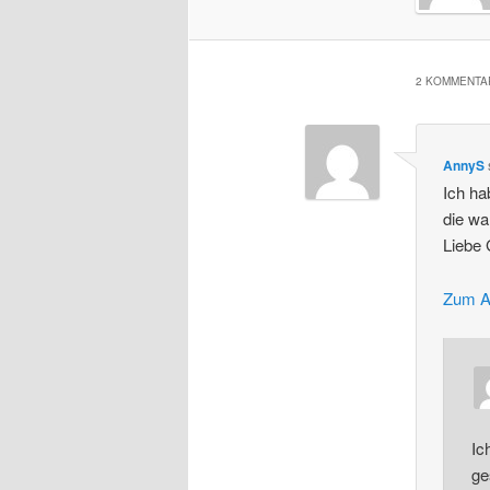
2 KOMMENTAR
AnnyS
Ich ha
die wa
Liebe
Zum A
Ic
ge