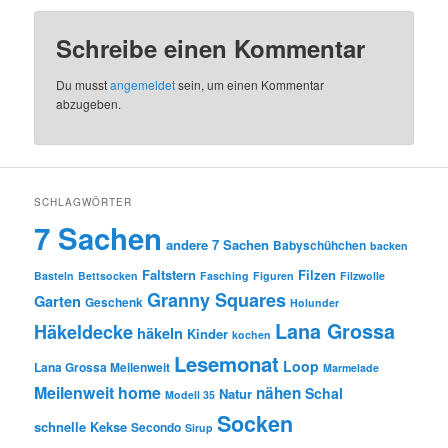
Schreibe einen Kommentar
Du musst
angemeldet
sein, um einen Kommentar
abzugeben.
SCHLAGWÖRTER
7 Sachen
andere 7 Sachen
Babyschühchen
backen
Faltstern
Filzen
Basteln
Bettsocken
Fasching
Figuren
Filzwolle
Granny Squares
Garten
Geschenk
Holunder
Lana Grossa
Häkeldecke
häkeln
Kinder
kochen
Lesemonat
Loop
Lana Grossa Meilenweit
Marmelade
Meilenweit home
nähen
Schal
Natur
Modell 35
Socken
schnelle Kekse
Secondo
Sirup