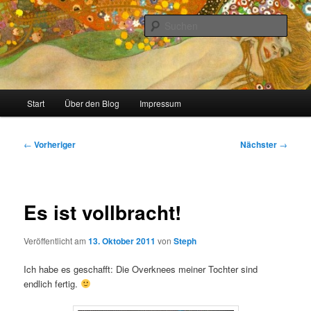
Zum
Stricken, Nähen und alles was man selber machen kann
primären
Such
Inhalt
springen
meinzigartig
Hauptmenü
Start
Über den Blog
Impressum
Beitragsnavigation
←
Vorheriger
Nächster
→
Es ist vollbracht!
Veröffentlicht am
13. Oktober 2011
von
Steph
Ich habe es geschafft: Die Overknees meiner Tochter sind
endlich fertig.