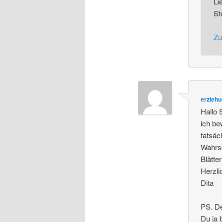
Li
St
Zu
erziehu
Hallo 
ich be
tatsäc
Wahrsc
Blätte
Herzl
Dita
PS. De
Du ja