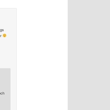
ngs
er
och