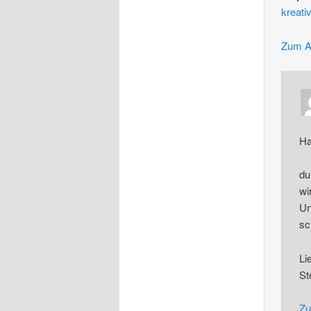
kreati
Zum A
Ha
du
wi
Un
sc
Li
St
Zu