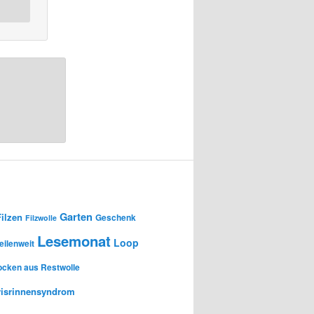
Garten
Filzen
Geschenk
Filzwolle
Lesemonat
Loop
ilenweit
ocken aus Restwolle
risrinnensyndrom