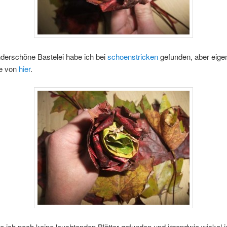
derschöne Bastelei habe ich bei
schoenstricken
gefunden, aber eigen
e von
hier
.
e ich noch keine leuchtenden Blätter gefunden und irgendwie wickel 