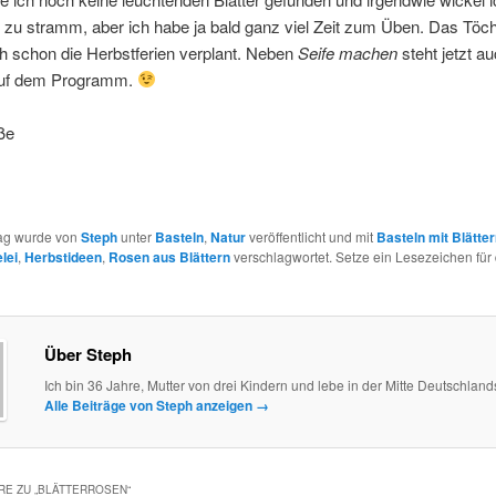
 zu stramm, aber ich habe ja bald ganz viel Zeit zum Üben. Das Töc
h schon die Herbstferien verplant. Neben
Seife machen
steht jetzt a
uf dem Programm.
ße
rag wurde von
Steph
unter
Basteln
,
Natur
veröffentlicht und mit
Basteln mit Blätte
lei
,
Herbstideen
,
Rosen aus Blättern
verschlagwortet. Setze ein Lesezeichen für
Über Steph
Ich bin 36 Jahre, Mutter von drei Kindern und lebe in der Mitte Deutschland
Alle Beiträge von Steph anzeigen
→
E ZU „
BLÄTTERROSEN
“