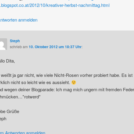
v.blogspot.co.at/2012/10/kreativer-herbst-nachmittag.html
ntworten anmelden
Steph
schrieb
am
10. Oktober 2012 um 18:37 Uhr
:
llo Dita,
 weißt ja gar nicht, wie viele Nicht-Rosen vorher probiert habe. Es ist
rklich nicht so leicht wie es aussieht.
d wegen deiner Blogparade: Ich mag mich ungern mit fremden Fede
hmücken…*rotwerd*
ebe Grüße
eph
m Antworten anmelden