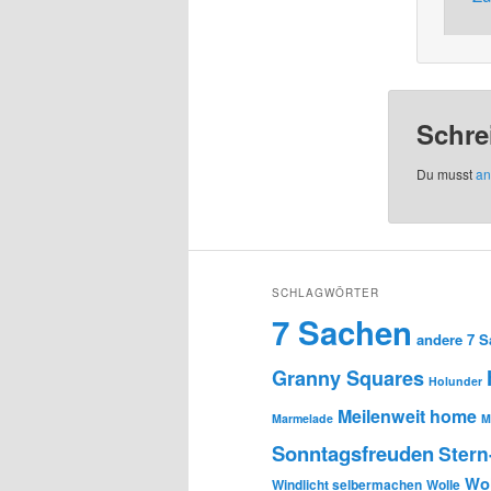
Schre
Du musst
an
SCHLAGWÖRTER
7 Sachen
andere 7 
Granny Squares
Holunder
Meilenweit home
Marmelade
M
Sonntagsfreuden
Stern
Wol
Windlicht selbermachen
Wolle