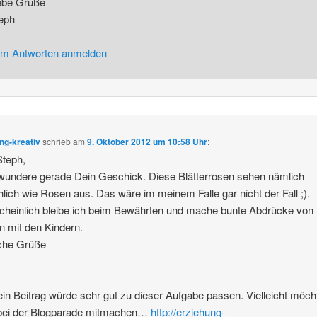
ebe Grüße
eph
m Antworten anmelden
ng-kreativ
schrieb
am
9. Oktober 2012 um 10:58 Uhr
:
Steph,
wundere gerade Dein Geschick. Diese Blätterrosen sehen nämlich
hlich wie Rosen aus. Das wäre im meinem Falle gar nicht der Fall ;).
heinlich bleibe ich beim Bewährten und mache bunte Abdrücke von
rn mit den Kindern.
iche Grüße
in Beitrag würde sehr gut zu dieser Aufgabe passen. Vielleicht möch
 bei der Blogparade mitmachen…
http://erziehung-