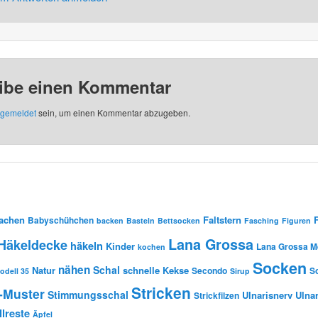
ibe einen Kommentar
gemeldet
sein, um einen Kommentar abzugeben.
Sachen
Faltstern
Babyschühchen
backen
Basteln
Bettsocken
Fasching
Figuren
Lana Grossa
Häkeldecke
häkeln
Kinder
Lana Grossa Me
kochen
Socken
nähen
Schal
Natur
schnelle Kekse
Secondo
S
odell 35
Sirup
Stricken
-Muster
Stimmungsschal
Ulnarisnerv
Ulna
Strickfilzen
lreste
Äpfel