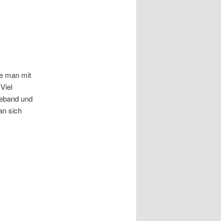
ie man mit
Viel
beband und
an sich