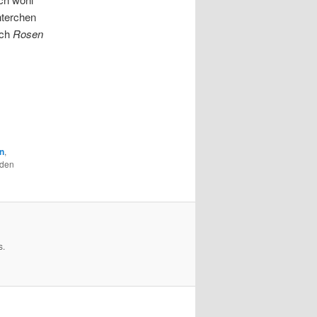
hterchen
uch
Rosen
rn
,
 den
s.