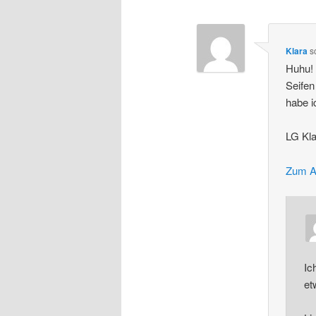
Klara
s
Huhu!
Seifen
habe i
LG Kla
Zum A
Ic
et