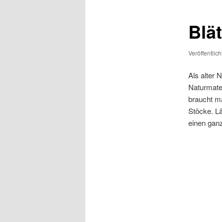
Blä
Veröffentlic
Als alter 
Naturmate
braucht m
Stöcke. L
einen ganz