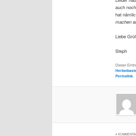
auch noch
hat nämlic
machen
a
Liebe Grü
Steph
Dieser Eint
Herbstbaste
Permalink
.
4 KOMMENTAR