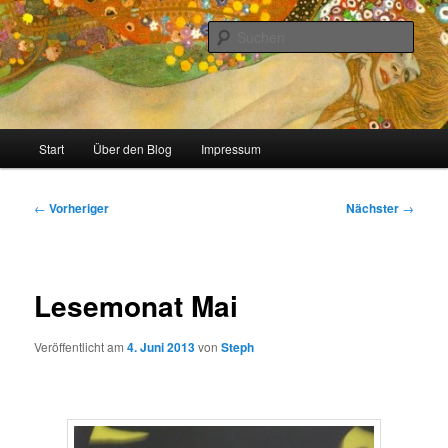
Zum
Stricken, Nähen und alles was man selber machen kann
primären
Such
Inhalt
springen
meinzigartig
Hauptmenü
Start
Über den Blog
Impressum
Beitragsnavigation
←
Vorheriger
Nächster
→
Lesemonat Mai
Veröffentlicht am
4. Juni 2013
von
Steph