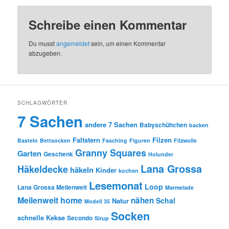
Schreibe einen Kommentar
Du musst
angemeldet
sein, um einen Kommentar
abzugeben.
SCHLAGWÖRTER
7 Sachen
andere 7 Sachen
Babyschühchen
backen
Faltstern
Filzen
Basteln
Bettsocken
Fasching
Figuren
Filzwolle
Granny Squares
Garten
Geschenk
Holunder
Lana Grossa
Häkeldecke
häkeln
Kinder
kochen
Lesemonat
Loop
Lana Grossa Meilenweit
Marmelade
Meilenweit home
nähen
Schal
Natur
Modell 35
Socken
schnelle Kekse
Secondo
Sirup