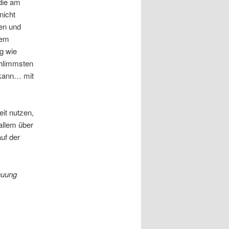
 die am
nicht
gen und
dem
g wie
chlimmsten
ann… mit
it nutzen,
allem über
uf der
reuung