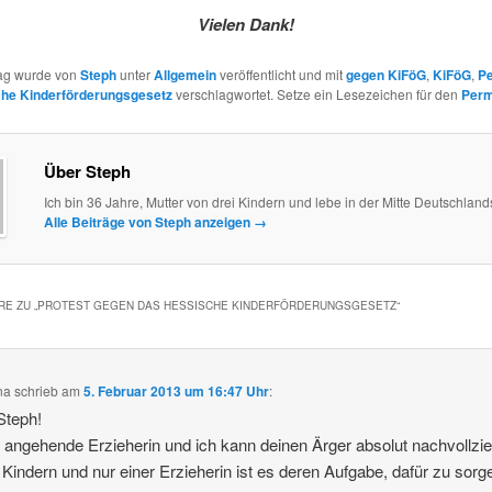
Vielen Dank!
rag wurde von
Steph
unter
Allgemein
veröffentlicht und mit
gegen KiFöG
,
KiFöG
,
Pe
che Kinderförderungsgesetz
verschlagwortet. Setze ein Lesezeichen für den
Perm
Über Steph
Ich bin 36 Jahre, Mutter von drei Kindern und lebe in der Mitte Deutschland
Alle Beiträge von Steph anzeigen
→
E ZU „
PROTEST GEGEN DAS HESSISCHE KINDERFÖRDERUNGSGESETZ
“
na
schrieb
am
5. Februar 2013 um 16:47 Uhr
:
Steph!
n angehende Erzieherin und ich kann deinen Ärger absolut nachvollzi
 Kindern und nur einer Erzieherin ist es deren Aufgabe, dafür zu sorg