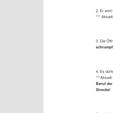
2. Er wir
*** Aktuel
3. Die Öff
schrumpft 
4. Es dür
***Aktuel
Beruf der
Strecke!