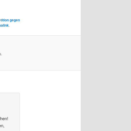
tition gegen
alink
.
s.
ehen!
en,