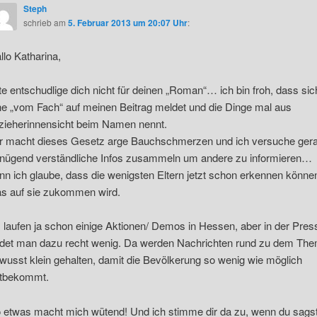
Steph
schrieb
am
5. Februar 2013 um 20:07 Uhr
:
llo Katharina,
tte entschudlige dich nicht für deinen „Roman“… ich bin froh, dass sic
ne „vom Fach“ auf meinen Beitrag meldet und die Dinge mal aus
zieherinnensicht beim Namen nennt.
r macht dieses Gesetz arge Bauchschmerzen und ich versuche ger
nügend verständliche Infos zusammeln um andere zu informieren…
nn ich glaube, dass die wenigsten Eltern jetzt schon erkennen könne
s auf sie zukommen wird.
 laufen ja schon einige Aktionen/ Demos in Hessen, aber in der Pres
ndet man dazu recht wenig. Da werden Nachrichten rund zu dem Th
wusst klein gehalten, damit die Bevölkerung so wenig wie möglich
tbekommt.
 etwas macht mich wütend! Und ich stimme dir da zu, wenn du sagst