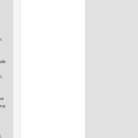
h
ade
n,
se
ema
,