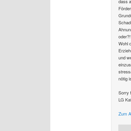
dass a
Förder
Grunds
Schade
Ahnung
oder?!
Wohl 
Erzieh
und we
einzus
stress
nötig 
Sorry
LG Kat
Zum A