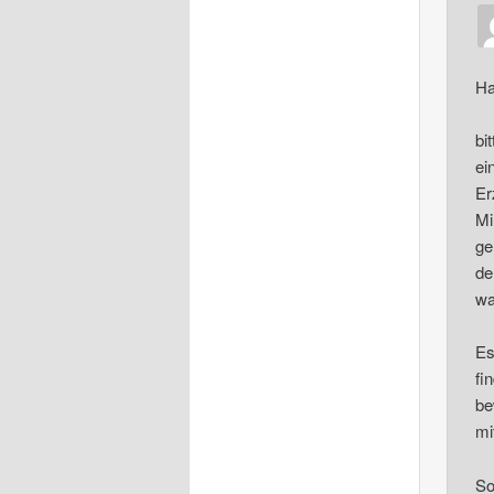
Ha
bi
ei
Er
Mi
ge
de
wa
Es
fi
be
mi
So