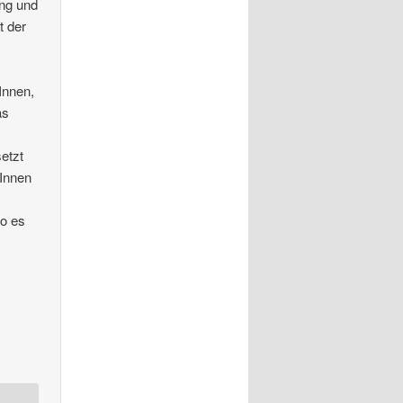
ung und
t der
Innen,
as
etzt
rInnen
wo es