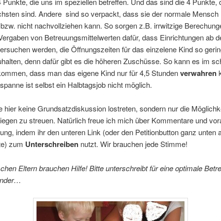
 Punkte, die uns im speziellen betreffen. Und das sind die 4 Punkte,
chsten sind. Andere sind so verpackt, dass sie der normale Mensch 
bzw. nicht nachvollziehen kann. So sorgen z.B. irrwitzige Berechun
Vergaben von Betreuungsmittelwerten dafür, dass Einrichtungen ab 
ersuchen werden, die Öffnungszeiten für das einzelene Kind so gerin
uhalten, denn dafür gibt es die höheren Zuschüsse. So kann es im s
 kommen, dass man das eigene Kind nur für 4,5 Stunden
verwahren
k
tspanne ist selbst ein Halbtagsjob nicht möglich.
 hier keine Grundsatzdiskussion lostreten, sondern nur die Möglichke
iegen zu streuen. Natürlich freue ich mich über Kommentare und vor
ung, indem ihr den unteren Link (oder den Petitionbutton ganz unten a
ite) zum
Unterschreiben
nutzt. Wir brauchen jede Stimme!
chen Eltern brauchen Hilfe! Bitte unterschreibt für eine optimale Bet
inder…