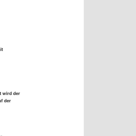
Kinder).
it
t wird der
uf der