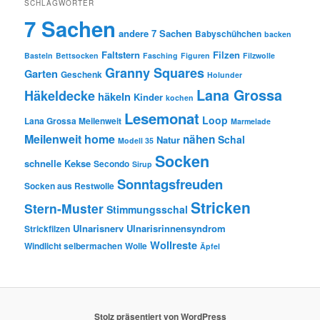
SCHLAGWÖRTER
7 Sachen
andere 7 Sachen
Babyschühchen
backen
Faltstern
Filzen
Basteln
Bettsocken
Fasching
Figuren
Filzwolle
Granny Squares
Garten
Geschenk
Holunder
Lana Grossa
Häkeldecke
häkeln
Kinder
kochen
Lesemonat
Loop
Lana Grossa Meilenweit
Marmelade
Meilenweit home
nähen
Schal
Natur
Modell 35
Socken
schnelle Kekse
Secondo
Sirup
Sonntagsfreuden
Socken aus Restwolle
Stricken
Stern-Muster
Stimmungsschal
Ulnarisnerv
Ulnarisrinnensyndrom
Strickfilzen
Wollreste
Windlicht selbermachen
Wolle
Äpfel
Stolz präsentiert von WordPress