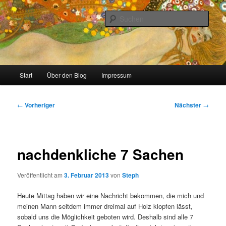
Zum
Stricken, Nähen und alles was man selber machen kann
primären
Such
Inhalt
springen
meinzigartig
Hauptmenü
Start
Über den Blog
Impressum
Beitragsnavigation
←
Vorheriger
Nächster
→
nachdenkliche 7 Sachen
Veröffentlicht am
3. Februar 2013
von
Steph
Heute Mittag haben wir eine Nachricht bekommen, die mich und
meinen Mann seitdem immer dreimal auf Holz klopfen lässt,
sobald uns die Möglichkeit geboten wird. Deshalb sind alle 7