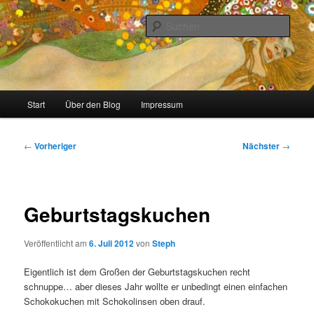
Zum
Stricken, Nähen und alles was man selber machen kann
primären
Such
Inhalt
springen
meinzigartig
Hauptmenü
Start
Über den Blog
Impressum
Beitragsnavigation
←
Vorheriger
Nächster
→
Geburtstagskuchen
Veröffentlicht am
6. Juli 2012
von
Steph
Eigentlich ist dem Großen der Geburtstagskuchen recht
schnuppe… aber dieses Jahr wollte er unbedingt einen einfachen
Schokokuchen mit Schokolinsen oben drauf.