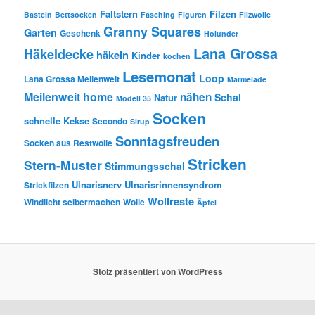
Faltstern
Filzen
Basteln
Bettsocken
Fasching
Figuren
Filzwolle
Granny Squares
Garten
Geschenk
Holunder
Lana Grossa
Häkeldecke
häkeln
Kinder
kochen
Lesemonat
Loop
Lana Grossa Meilenweit
Marmelade
Meilenweit home
nähen
Schal
Natur
Modell 35
Socken
schnelle Kekse
Secondo
Sirup
Sonntagsfreuden
Socken aus Restwolle
Stricken
Stern-Muster
Stimmungsschal
Ulnarisnerv
Ulnarisrinnensyndrom
Strickfilzen
Wollreste
Windlicht selbermachen
Wolle
Äpfel
Stolz präsentiert von WordPress