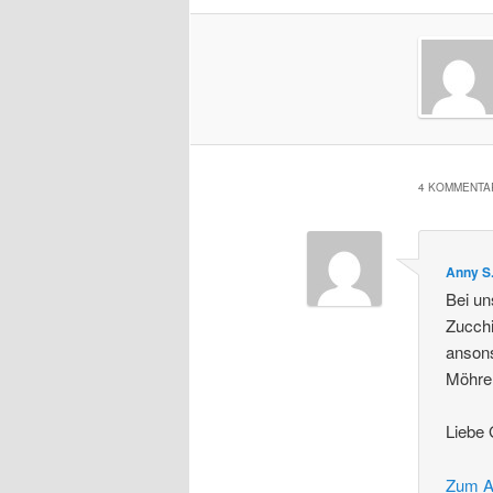
4 KOMMENTAR
Anny S
Bei un
Zucchi
anson
Möhren
Liebe
Zum A