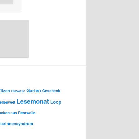
Garten
Filzen
Geschenk
Filzwolle
Lesemonat
Loop
ilenweit
ocken aus Restwolle
risrinnensyndrom