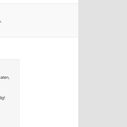
s.
maten,
…
ig!