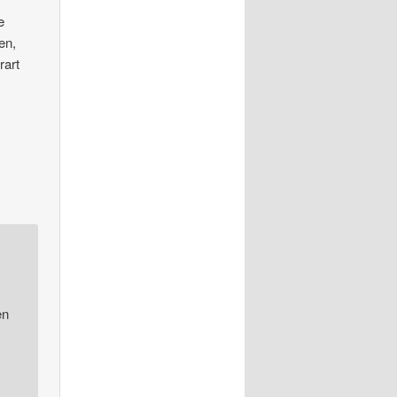
e
en,
rart
en