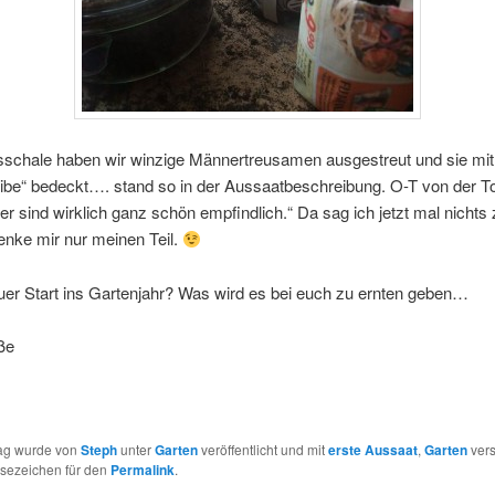
sschale haben wir winzige Männertreusamen ausgestreut und sie mit
ibe“ bedeckt…. stand so in der Aussaatbeschreibung. O-T von der To
r sind wirklich ganz schön empfindlich.“ Da sag ich jetzt mal nichts 
enke mir nur meinen Teil.
uer Start ins Gartenjahr? Was wird es bei euch zu ernten geben…
ße
rag wurde von
Steph
unter
Garten
veröffentlicht und mit
erste Aussaat
,
Garten
vers
esezeichen für den
Permalink
.