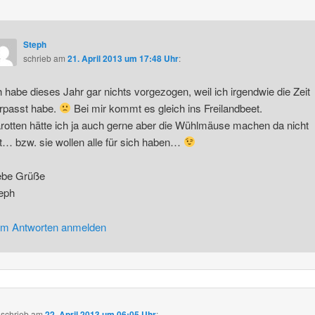
Steph
schrieb
am
21. April 2013 um 17:48 Uhr
:
h habe dieses Jahr gar nichts vorgezogen, weil ich irgendwie die Zeit
rpasst habe.
Bei mir kommt es gleich ins Freilandbeet.
rotten hätte ich ja auch gerne aber die Wühlmäuse machen da nicht
t… bzw. sie wollen alle für sich haben…
ebe Grüße
eph
m Antworten anmelden
schrieb
am
22. April 2013 um 06:05 Uhr
: