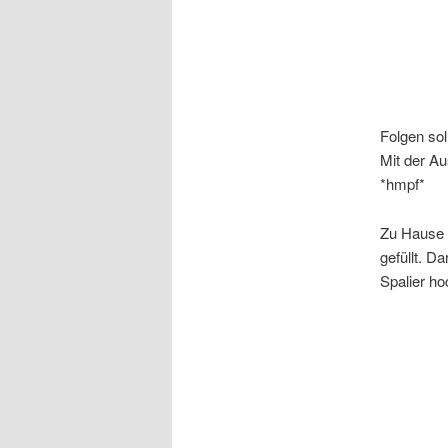
Folgen sol
Mit der Au
*hmpf*
Zu Hause h
gefüllt. D
Spalier h