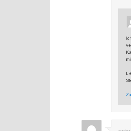
Ic
ve
Ka
mi
Li
St
Zu
martina