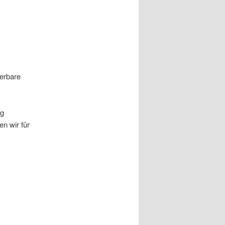
derbare
ig
en wir für