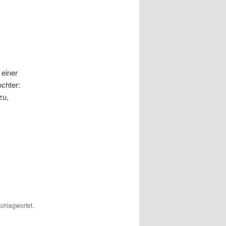
 einer
chter:
zu,
chlagwortet.