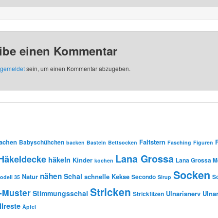
ibe einen Kommentar
gemeldet
sein, um einen Kommentar abzugeben.
Sachen
Faltstern
Babyschühchen
backen
Basteln
Bettsocken
Fasching
Figuren
Lana Grossa
Häkeldecke
häkeln
Kinder
Lana Grossa Me
kochen
Socken
nähen
Schal
Natur
schnelle Kekse
Secondo
S
odell 35
Sirup
Stricken
-Muster
Stimmungsschal
Ulnarisnerv
Ulna
Strickfilzen
lreste
Äpfel