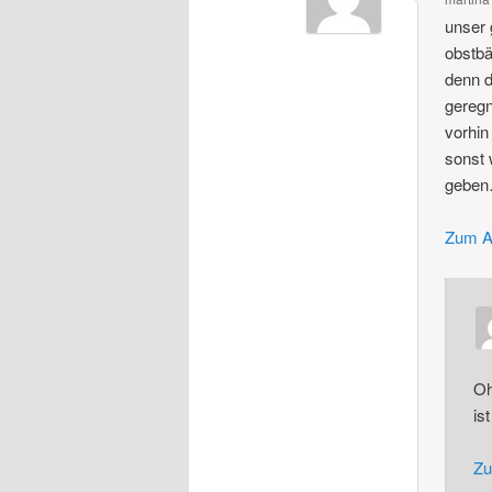
unser 
obstbä
denn d
geregn
vorhin
sonst 
geben…
Zum A
Oh
is
Zu