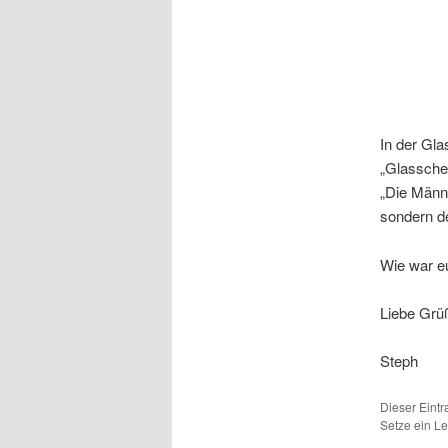
In der Gla
„Glassche
„Die Männe
sondern d
Wie war e
Liebe Grü
Steph
Dieser Eint
Setze ein L