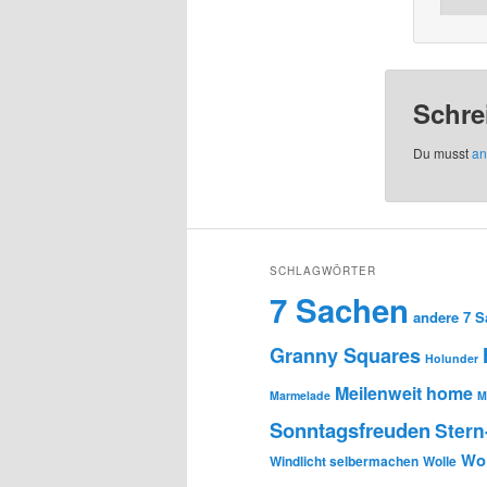
Schre
Du musst
an
SCHLAGWÖRTER
7 Sachen
andere 7 
Granny Squares
Holunder
Meilenweit home
Marmelade
M
Sonntagsfreuden
Stern
Wol
Windlicht selbermachen
Wolle