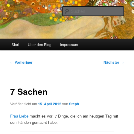
Zum
Stricken, Nähen und alles was man selber machen kann
primären
Such
Inhalt
springen
meinzigartig
Hauptmenü
Start
Über den Blog
Impressum
Beitragsnavigation
←
Vorheriger
Nächster
→
7 Sachen
Veröffentlicht am
15. April 2012
von
Steph
Frau Liebe
macht es vor: 7 Dinge, die ich am heutigen Tag mit
den Händen gemacht habe.