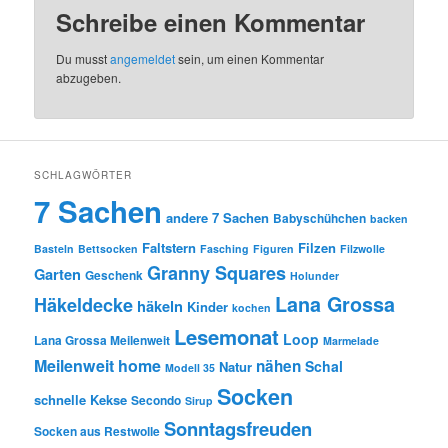
Schreibe einen Kommentar
Du musst
angemeldet
sein, um einen Kommentar
abzugeben.
SCHLAGWÖRTER
7 Sachen
andere 7 Sachen
Babyschühchen
backen
Faltstern
Filzen
Basteln
Bettsocken
Fasching
Figuren
Filzwolle
Granny Squares
Garten
Geschenk
Holunder
Lana Grossa
Häkeldecke
häkeln
Kinder
kochen
Lesemonat
Loop
Lana Grossa Meilenweit
Marmelade
Meilenweit home
nähen
Schal
Natur
Modell 35
Socken
schnelle Kekse
Secondo
Sirup
Sonntagsfreuden
Socken aus Restwolle