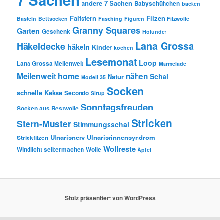
7 Sachen
andere 7 Sachen
Babyschühchen
backen
Faltstern
Filzen
Basteln
Bettsocken
Fasching
Figuren
Filzwolle
Granny Squares
Garten
Geschenk
Holunder
Lana Grossa
Häkeldecke
häkeln
Kinder
kochen
Lesemonat
Loop
Lana Grossa Meilenweit
Marmelade
Meilenweit home
nähen
Schal
Natur
Modell 35
Socken
schnelle Kekse
Secondo
Sirup
Sonntagsfreuden
Socken aus Restwolle
Stricken
Stern-Muster
Stimmungsschal
Ulnarisnerv
Ulnarisrinnensyndrom
Strickfilzen
Wollreste
Windlicht selbermachen
Wolle
Äpfel
Stolz präsentiert von WordPress