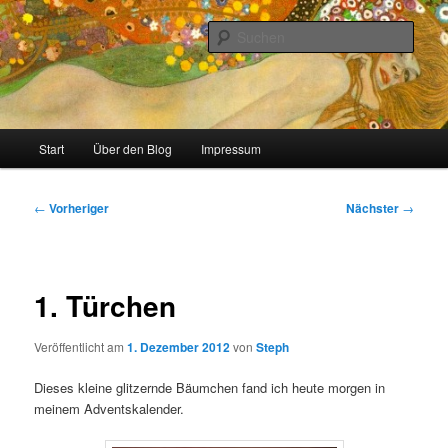
Zum
Stricken, Nähen und alles was man selber machen kann
primären
Such
Inhalt
springen
meinzigartig
Hauptmenü
Start
Über den Blog
Impressum
Beitragsnavigation
←
Vorheriger
Nächster
→
1. Türchen
Veröffentlicht am
1. Dezember 2012
von
Steph
Dieses kleine glitzernde Bäumchen fand ich heute morgen in
meinem Adventskalender.