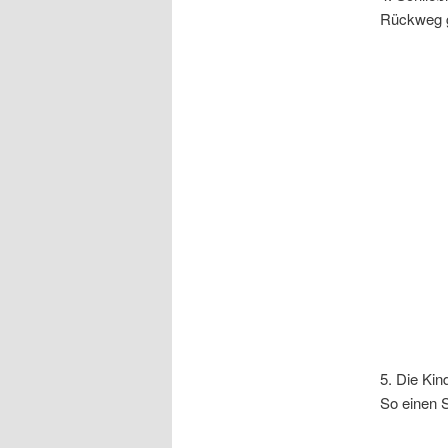
Rückweg g
5. Die Kin
So einen 