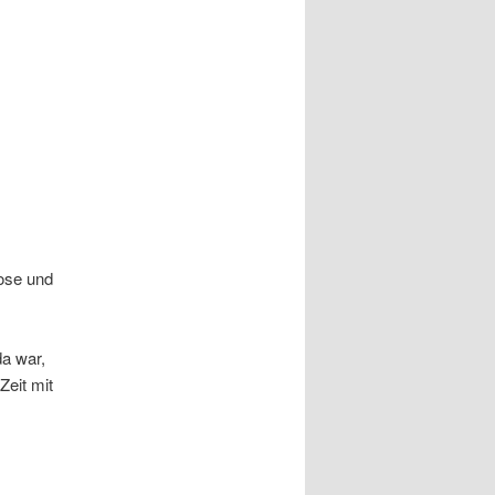
hose und
da war,
Zeit mit