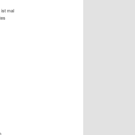
 ist mal
tes
m