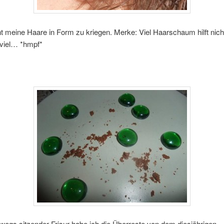
t meine Haare in Form zu kriegen. Merke: Viel Haarschaum hilft nich
 viel… *hmpf*
bwegs sitzender Frisur habe ich die Überreste von dem diesjährigen