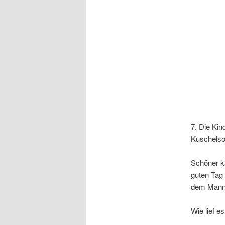
7. Die Kin
Kuschelso
Schöner ka
guten Tag 
dem Mann…
Wie lief e