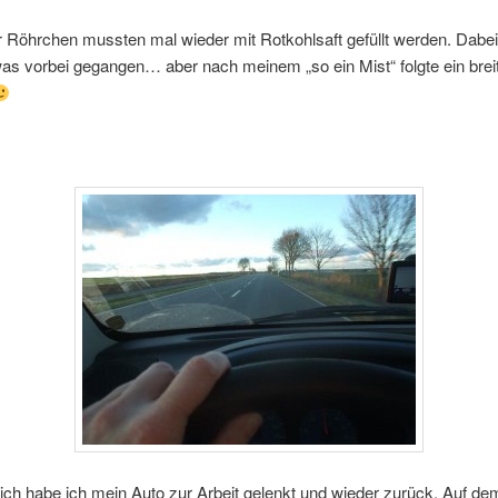
r Röhrchen mussten mal wieder mit Rotkohlsaft gefüllt werden. Dabei
as vorbei gegangen… aber nach meinem „so ein Mist“ folgte ein brei
lich habe ich mein Auto zur Arbeit gelenkt und wieder zurück. Auf de