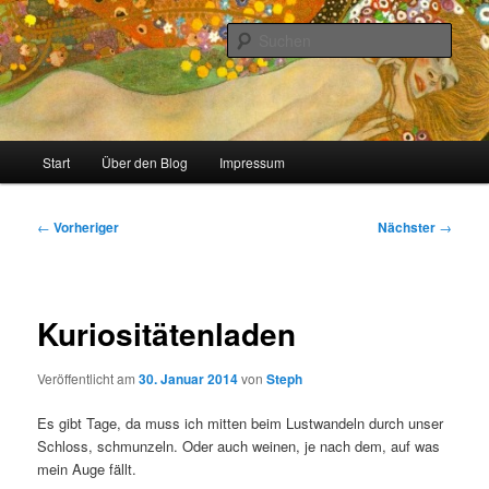
Zum
Stricken, Nähen und alles was man selber machen kann
primären
Such
Inhalt
springen
meinzigartig
Hauptmenü
Start
Über den Blog
Impressum
Beitragsnavigation
←
Vorheriger
Nächster
→
Kuriositätenladen
Veröffentlicht am
30. Januar 2014
von
Steph
Es gibt Tage, da muss ich mitten beim Lustwandeln durch unser
Schloss, schmunzeln. Oder auch weinen, je nach dem, auf was
mein Auge fällt.