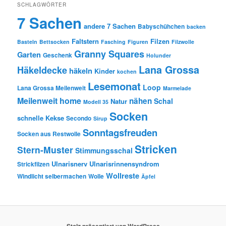
SCHLAGWÖRTER
7 Sachen
andere 7 Sachen
Babyschühchen
backen
Faltstern
Filzen
Basteln
Bettsocken
Fasching
Figuren
Filzwolle
Granny Squares
Garten
Geschenk
Holunder
Lana Grossa
Häkeldecke
häkeln
Kinder
kochen
Lesemonat
Loop
Lana Grossa Meilenweit
Marmelade
Meilenweit home
nähen
Schal
Natur
Modell 35
Socken
schnelle Kekse
Secondo
Sirup
Sonntagsfreuden
Socken aus Restwolle
Stricken
Stern-Muster
Stimmungsschal
Ulnarisnerv
Ulnarisrinnensyndrom
Strickfilzen
Wollreste
Windlicht selbermachen
Wolle
Äpfel
Stolz präsentiert von WordPress