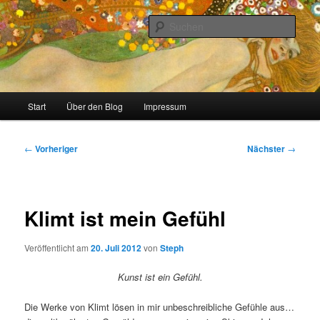
Zum
Stricken, Nähen und alles was man selber machen kann
primären
Such
Inhalt
springen
meinzigartig
Hauptmenü
Start
Über den Blog
Impressum
Beitragsnavigation
←
Vorheriger
Nächster
→
Klimt ist mein Gefühl
Veröffentlicht am
20. Juli 2012
von
Steph
Kunst ist ein Gefühl.
Die Werke von Klimt lösen in mir unbeschreibliche Gefühle aus…