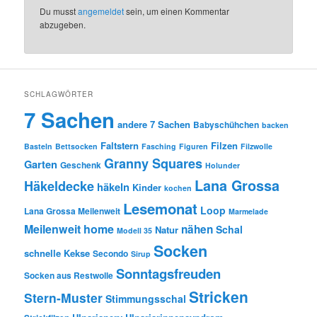
Du musst
angemeldet
sein, um einen Kommentar
abzugeben.
SCHLAGWÖRTER
7 Sachen
andere 7 Sachen
Babyschühchen
backen
Faltstern
Filzen
Basteln
Bettsocken
Fasching
Figuren
Filzwolle
Granny Squares
Garten
Geschenk
Holunder
Lana Grossa
Häkeldecke
häkeln
Kinder
kochen
Lesemonat
Loop
Lana Grossa Meilenweit
Marmelade
Meilenweit home
nähen
Schal
Natur
Modell 35
Socken
schnelle Kekse
Secondo
Sirup
Sonntagsfreuden
Socken aus Restwolle
Stricken
Stern-Muster
Stimmungsschal