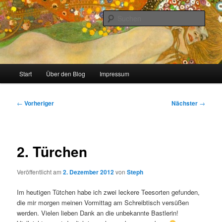
Zum
Stricken, Nähen und alles was man selber machen kann
primären
Such
Inhalt
springen
meinzigartig
Hauptmenü
Start
Über den Blog
Impressum
Beitragsnavigation
←
Vorheriger
Nächster
→
2. Türchen
Veröffentlicht am
2. Dezember 2012
von
Steph
Im heutigen Tütchen habe ich zwei leckere Teesorten gefunden,
die mir morgen meinen Vormittag am Schreibtisch versüßen
werden. Vielen lieben Dank an die unbekannte Bastlerin!