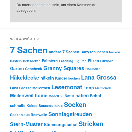
Du musst
angemeldet
sein, um einen Kommentar
abzugeben.
SCHLAGWÖRTER
7 Sachen
andere 7 Sachen
Babyschühchen
backen
Faltstern
Filzen
Basteln
Bettsocken
Fasching
Figuren
Filzwolle
Granny Squares
Garten
Geschenk
Holunder
Lana Grossa
Häkeldecke
häkeln
Kinder
kochen
Lesemonat
Loop
Lana Grossa Meilenweit
Marmelade
Meilenweit home
nähen
Schal
Natur
Modell 35
Socken
schnelle Kekse
Secondo
Sirup
Sonntagsfreuden
Socken aus Restwolle
Stricken
Stern-Muster
Stimmungsschal