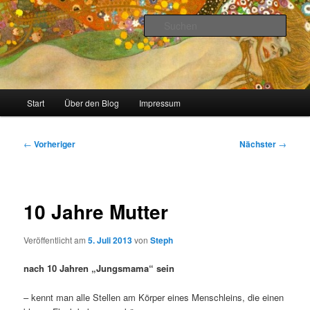
Zum
Stricken, Nähen und alles was man selber machen kann
primären
Such
Inhalt
springen
meinzigartig
Hauptmenü
Start
Über den Blog
Impressum
Beitragsnavigation
←
Vorheriger
Nächster
→
10 Jahre Mutter
Veröffentlicht am
5. Juli 2013
von
Steph
nach 10 Jahren „Jungsmama“ sein
– kennt man alle Stellen am Körper eines Menschleins, die einen